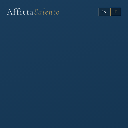
Affitta
Salento
EN
IT